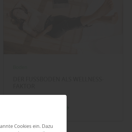
Boden
DER FUSSBODEN ALS WELLNESS-F
AKTOR
mehr über Fußboden
annte Cookies ein. Dazu