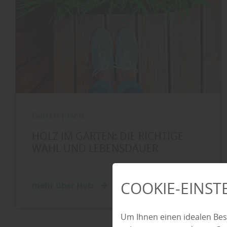
Garten
|
Holz
HOLZ IM GARTEN: DIE RICHTIGE
WAHL UND LEBENSDAUER
COOKIE-EINS
mehr über Holz
Um Ihnen einen idealen Bes