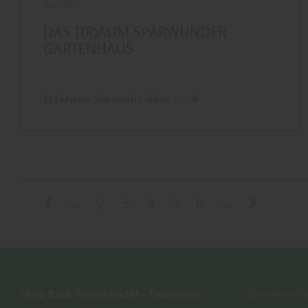
Garten
DAS T(R)AUM-SPARWUNDER
GARTENHAUS
Erfahren Sie mehr über ...
...
2
3
4
5
6
...
Holz Beck Holzhandel - Tischlerei
Sommeröffn