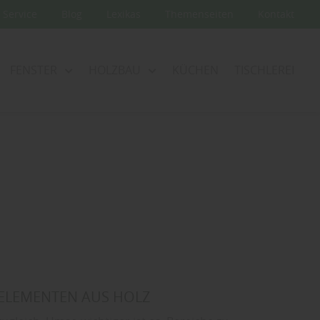
Service
Blog
Lexikas
Themenseiten
Kontakt
FENSTER
HOLZBAU
KÜCHEN
TISCHLEREI
ZELEMENTEN AUS HOLZ