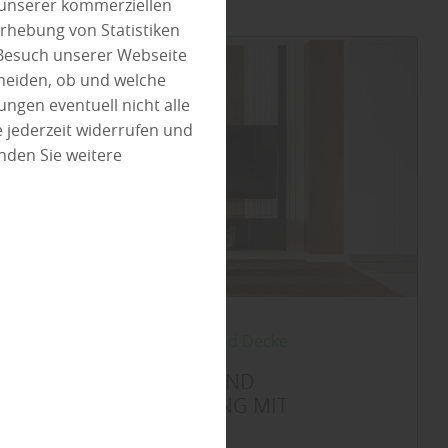
 unserer kommerziellen
rhebung von Statistiken
 Besuch unserer Webseite
heiden, ob und welche
ungen eventuell nicht alle
 jederzeit widerrufen und
nden Sie weitere
Innenausbau
|
Wand und Decke
KREATIVE WAND- UND
DECKENGESTALTUNG MIT
HOLZPANEELEN