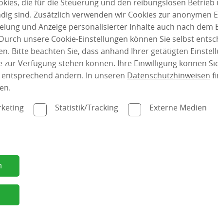
ies, die für die Steuerung und den reibungslosen Betrieb
g sind. Zusätzlich verwenden wir Cookies zur anonymen E
pielung und Anzeige personalisierter Inhalte auch nach dem
Durch unsere Cookie-Einstellungen können Sie selbst entsc
n. Bitte beachten Sie, dass anhand Ihrer getätigten Einstell
 zur Verfügung stehen können. Ihre Einwilligung können Sie
n entsprechend ändern. In unseren
Datenschutzhinweisen
fi
en.
keting
Statistik/Tracking
Externe Medien
Garten
n
IHR ZAUN – SO INDIVIDUELL WIE SIE
n
UND IHR GARTEN