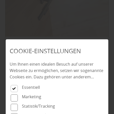
Türen
COOKIE-EINSTELLUNGEN
DER RICHTIGE TÜRDRÜCKER FÜR IHRE
INNENTÜREN – SO FINDEN SIE DIE
Um Ihnen einen idealen Besuch auf unserer
PASSENDE LÖSUNG
Webseite zu ermöglichen, setzen wir sogenannte
Cookies ein. Dazu gehören unter anderem
Cookies, die für die Steuerung und den
mehr über Türdrücker
Essentiell
reibungslosen Betrieb unserer kommerziellen
Unternehmensseite notwendig sind. Zusätzlich
Marketing
verwenden wir Cookies zur anonymen Erhebung
Statistik/Tracking
von Statistiken sowie solche, die zur Ausspielung