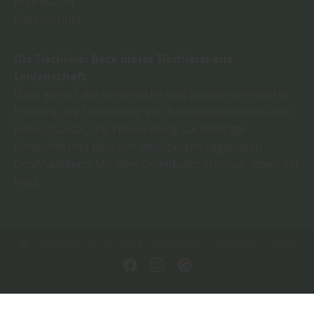
Impressum
Datenschutz
Die Tischlerei Beck bietet Tischlerei aus
Leidenschaft.
Dazu gehört die persönliche und Kundenorientierte
Planung, die Umsetzung von Kundenwünschen, eine
hohe Qualität, die Verwendung nachhaltiger
Rohstoffe und Holz von verifizierten regionalen
Großhändlern. Mit dem Grundsatz: Schöner leben mit
Holz.
Copyright by Holz Beck - Holzhandel - Tischlerei - 2026
In Kooperation mit dem