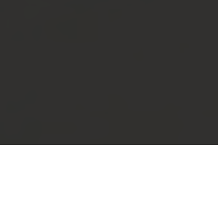
Parkett
Massivholzdielen