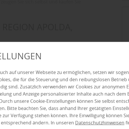
eugen Sie sich selbst und kaufen Sie
E REGION APOLDA,
 über unsere Fenster erfahren oder
TELLUNGEN
tzen Sie auf unsere professionelle
rekt vor Ort. Wenn Sie bereits eine
uch auf unserer Webseite zu ermöglichen, setzen wir sogen
bringen Sie bitte eine Skizze oder eine
ies, die für die Steuerung und den reibungslosen Betrieb
g sind. Zusätzlich verwenden wir Cookies zur anonymen E
pielung und Anzeige personalisierter Inhalte auch nach dem
uminium- und Kunststofffenster für Apolda in
Durch unsere Cookie-Einstellungen können Sie selbst entsc
n. Bitte beachten Sie, dass anhand Ihrer getätigten Einstell
 zur Verfügung stehen können. Ihre Einwilligung können Sie
STER AUS APOLDA AUF
n entsprechend ändern. In unseren
Datenschutzhinweisen
fi
Hi