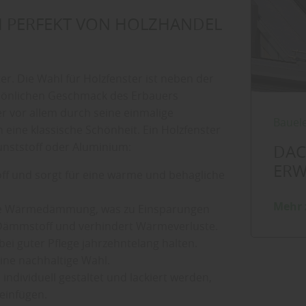
H PERFEKT VON HOLZHANDEL
er. Die Wahl für Holzfenster ist neben der
rsönlichen Geschmack des Erbauers
er vor allem durch seine einmalige
Bauel
eine klassische Schönheit. Ein Holzfenster
unststoff oder Aluminium:
DAC
ERW
toff und sorgt für eine warme und behagliche
Mehr 
hohe Wärmedämmung, was zu Einsparungen
r Dämmstoff und verhindert Wärmeverluste.
bei guter Pflege jahrzehntelang halten.
ine nachhaltige Wahl.
 individuell gestaltet und lackiert werden,
 einfügen.