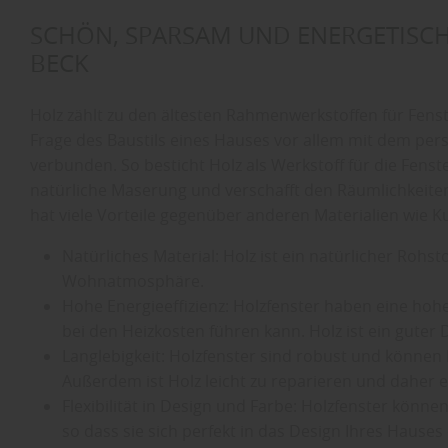
SCHÖN, SPARSAM UND ENERGETISC
BECK
Holz zählt zu den ältesten Rahmenwerkstoffen für Fenst
Frage des Baustils eines Hauses vor allem mit dem pe
verbunden. So besticht Holz als Werkstoff für die Fenst
natürliche Maserung und verschafft den Räumlichkeiten 
hat viele Vorteile gegenüber anderen Materialien wie K
Natürliches Material: Holz ist ein natürlicher Rohs
Wohnatmosphäre.
Hohe Energieeffizienz: Holzfenster haben eine 
bei den Heizkosten führen kann. Holz ist ein gute
Langlebigkeit: Holzfenster sind robust und können 
Außerdem ist Holz leicht zu reparieren und daher e
Flexibilität in Design und Farbe: Holzfenster können
so dass sie sich perfekt in das Design Ihres Hauses