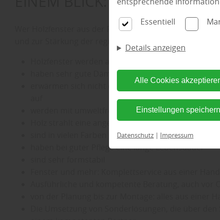
EINEM BLICK:
entsprechende Information
Essentiell
Mar
Wer Holzfenster aus der Region kauft, hat mehrere Vort
und zur Stärkung der regionalen Wirtschaft beitragen.
Details anzeigen
Holzfenster werden aus natürlich nachwachsenden 
haben sehr gute Dämmwerte
Alle Cookies akzeptiere
erwärmen sich nicht durch Sonneneinstrahlung 
auf
werden mit umweltfreundlichen Lacken und Lasur
Einstellungen speicher
Holz strahlt eine angenehme und wohltuende Wär
sind in vielen Farben und Maserungen erhältlich
Datenschutz
|
Impressum
haben bei guter Pflege eine lange Lebensdauer
sind sehr formstabil
Fenster und mehr: Komplettservice aus einer Hand
Ausführliche und kompetente Beratung, auch vor O
von der Planung bis zur Montage: alles aus einer 
Die Umsetzung von Sonderlösungen, die über den