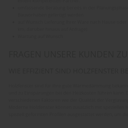
einem kompetenten Partner.
umfassende Beratung bereits in der Planungsphase,
Bauvorhaben gefertigt werden
auf Wunsch Lieferung Ihrer Ware nach Hause oder 
km, darüber hinaus auf Anfrage)
Wartung auf Wunsch
FRAGEN UNSERE KUNDEN ZU
WIE EFFIZIENT SIND HOLZFENSTER B
Holzfenster sind für ihre gute Wärmedämmung bekannt,
und zu Einsparungen bei den Heizkosten führen kann. D
verschiedenen Faktoren wie der Qualität der Verglasu
Moderne Holzfenster können zusätzlich mit speziellen 
speziell geformten Profilen ausgestattet werden, um die