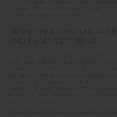
Nachhaltigkeit: Holzfenster sind eine umweltfreun
Rohstoff ist und bei der Herstellung von Holzfenst
weniger Energie verbraucht wird.
UNSERE HOLZFENSTER: AUSB
UND ENERGIEEFFIZIENZ
Als nachwachsender Rohstoff mit hervorragender Wä
findet Holz im Fensterbau vielfältige Anwendung. Der 
Dämmwirkung, die Wärmeverluste reduziert. Unsere Hol
oder Meranti überzeugen neben einer eleganten Optik
dreifach verleimten Massivhölzern, die den Fenstern 
Verwindungssteifigkeit verleihen. Zusätzlich können mo
Isoliergläsern, Mehrfachdichtungen und speziell gefor
Energieeffizienz weiter zu erhöhen.
Unsere Holzfenster haben eine sehr gute Energieeffizi