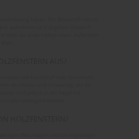
rzehntelang halten. Der Werkstoff Holz ist
igkeit aufnehmen und abgeben. Dadurch
rkraften als andere Materialien. Außerdem
e Wahl.
HOLZFENSTERN AUS?
terialien wie Kunststoff oder Aluminium.
eln des Holzes sind notwendig, um die
nster sind jedoch in der Regel mit
ntervalle verlängern können.
VON HOLZFENSTERN?
chwertigen Beschlägen und Verriegelungen