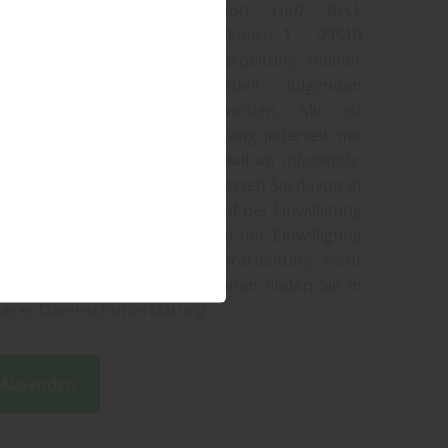
rsonenbezogenen Daten von Holz Beck
zhandel - Tischlerei, Am Kalkteich 1 - 99510
olda für den Zweck der Bearbeitung meiner
frage und einem eventuell folgenden
rtragsschluss verarbeitet werden. Mir ist
usst, dass ich diese Einwilligung jederzeit mit
rkung für die Zukunft per E-Mail an
info@holz-
olda.de
widerrufen kann. Wir setzen Sie davon in
ntnis, dass durch den Widerruf der Einwilligung
 Rechtmäßigkeit, der aufgrund der Einwilligung
s zum Widerruf erfolgten Verarbeitung nicht
ührt wird. Weitere Informationen finden Sie in
serer
Datenschutzerklärung
.
Absenden