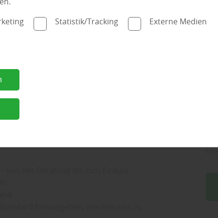
en.
pe
Hol
keting
Statistik/Tracking
Externe Medien
eile, die auch zur Entlastung der Umwelt
Ap
An
Ve
Rohstoffen hergestellt
bew
Wi
n
und weisen keine Außenmaßabweichungen
ap
Ken
en behandelt
n
die
me aus
bi
ber
un
 - von der Beratung bis zum Einbau
rt
Hand
 Standard hinausgehen, machen uns zu