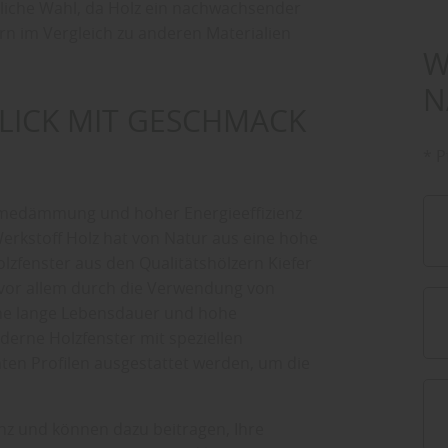
dliche Wahl, da Holz ein nachwachsender
ern im Vergleich zu anderen Materialien
W
N
LICK MIT GESCHMACK
* P
rmedämmung und hoher Energieeffizienz
Werkstoff Holz hat von Natur aus eine hohe
zfenster aus den Qualitätshölzern Kiefer
 vor allem durch die Verwendung von
eine lange Lebensdauer und hohe
derne Holzfenster mit speziellen
mten Profilen ausgestattet werden, um die
enz und können dazu beitragen, Ihre