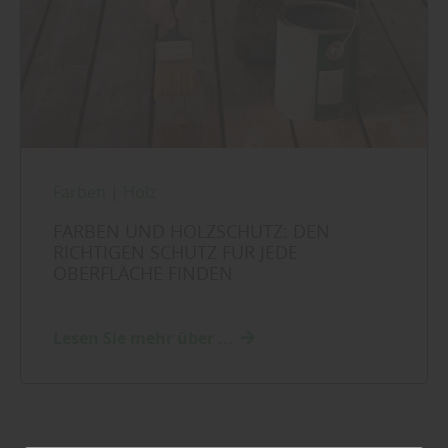
Farben
|
Holz
FARBEN UND HOLZSCHUTZ: DEN
RICHTIGEN SCHUTZ FÜR JEDE
OBERFLÄCHE FINDEN
Lesen Sie mehr über ...