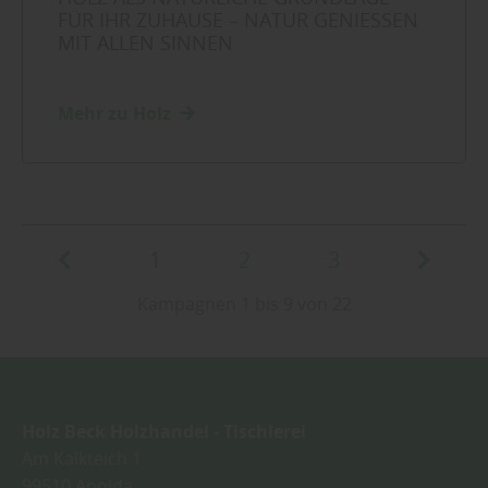
FÜR IHR ZUHAUSE – NATUR GENIESSEN M
IT ALLEN SINNEN
Mehr zu Holz
1
2
3
Kampagnen 1 bis 9 von 22
Holz Beck Holzhandel - Tischlerei
Am Kalkteich 1
99510
Apolda