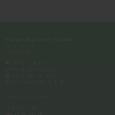
Sie weitere entsprechende Informationen.
Holz Beck Holzhandel - Tischlerei
Am Kalkteich 1
99510
Apolda
info@holz-apolda.de
+49 (0) 3644 - 65 23 320
+49 (0) 3644 - 65 23 315
https://www.holz-apolda.de
Sommeröffnungszeiten:
22. Juni
31. Aug.
MO
DI
MI
DO
FR