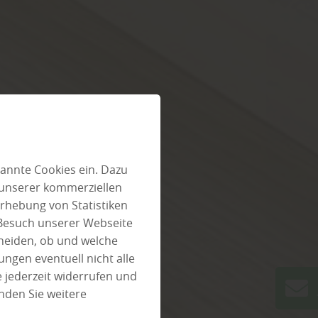
annte Cookies ein. Dazu
 unserer kommerziellen
rhebung von Statistiken
 Besuch unserer Webseite
heiden, ob und welche
ungen eventuell nicht alle
 jederzeit widerrufen und
nden Sie weitere