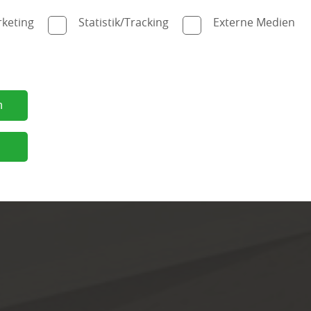
IN
keting
Statistik/Tracking
Externe Medien
N
n
n