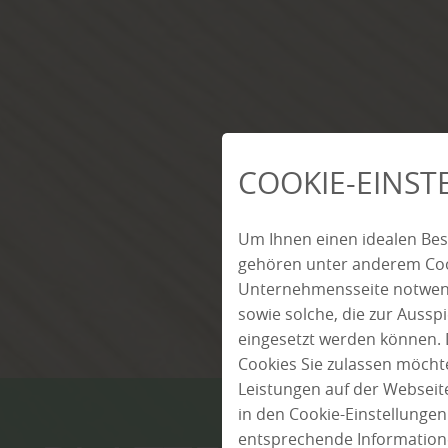
COOKIE-EINS
Um Ihnen einen idealen Bes
gehören unter anderem Cook
Unternehmensseite notwendi
sowie solche, die zur Auss
eingesetzt werden können. 
Cookies Sie zulassen möchte
Leistungen auf der Webseite
in den Cookie-Einstellunge
entsprechende Information