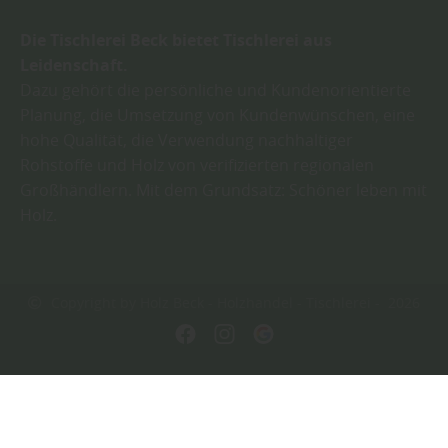
Die Tischlerei Beck bietet Tischlerei aus
Leidenschaft.
Dazu gehört die persönliche und Kundenorientierte
Planung, die Umsetzung von Kundenwünschen, eine
hohe Qualität, die Verwendung nachhaltiger
Rohstoffe und Holz von verifizierten regionalen
Großhändlern. Mit dem Grundsatz: Schöner leben mit
Holz.
Copyright by Holz Beck - Holzhandel - Tischlerei - 2026
In Kooperation mit dem