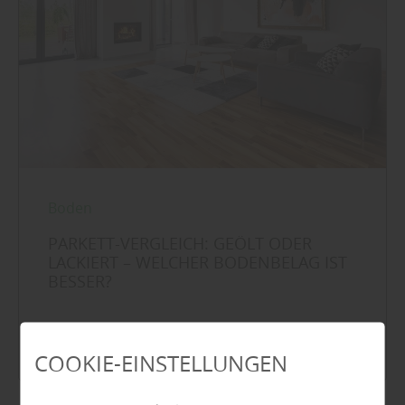
Boden
PARKETT-VERGLEICH: GEÖLT ODER
LACKIERT – WELCHER BODENBELAG IST
BESSER?
Mehr zu Parkett
COOKIE-EINSTELLUNGEN