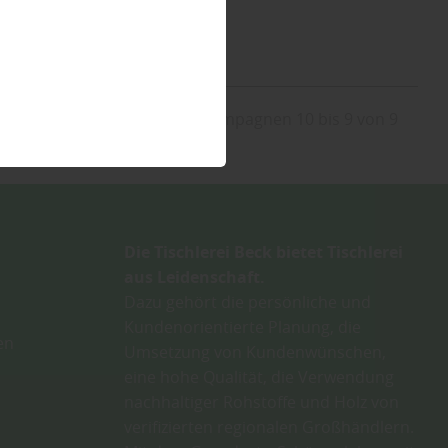
Kampagnen 10 bis 9 von 9
Die Tischlerei Beck bietet Tischlerei
aus Leidenschaft.
Dazu gehört die persönliche und
Kundenorientierte Planung, die
en
Umsetzung von Kundenwünschen,
eine hohe Qualität, die Verwendung
nachhaltiger Rohstoffe und Holz von
verifizierten regionalen Großhändlern.