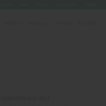
Service
Blog
Lexikas
Themenseiten
Kontakt
FENSTER
HOLZBAU
KÜCHEN
TISCHLEREI
ZELEMENTEN AUS HOLZ