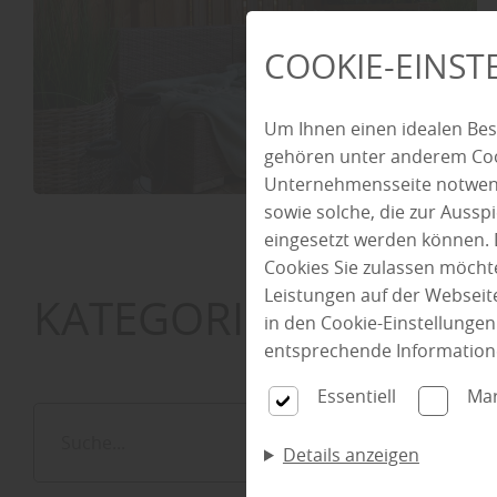
COOKIE-EINS
Um Ihnen einen idealen Bes
gehören unter anderem Cook
Unternehmensseite notwendi
sowie solche, die zur Auss
eingesetzt werden können. 
Cookies Sie zulassen möchte
Leistungen auf der Webseite
KATEGORIE:
Baueleme
in den Cookie-Einstellunge
entsprechende Information
Essentiell
Mar
Details anzeigen