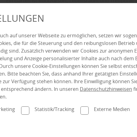
Ein Garten ist Rückzugsort, Lebensraum und Treffpunkt zu
schaffen, in denen man sich ungestört bewegen kann. S
TELLUNGEN
Funktionen: Sie schützen vor neugierigen Blicken, reduz
Gleichzeitig prägen sie das Erscheinungsbild des Garten
und…
uch auf unserer Webseite zu ermöglichen, setzen wir sogen
ies, die für die Steuerung und den reibungslosen Betrieb
mehr zu Sichtschutz
g sind. Zusätzlich verwenden wir Cookies zur anonymen E
pielung und Anzeige personalisierter Inhalte auch nach dem
Durch unsere Cookie-Einstellungen können Sie selbst entsc
n. Bitte beachten Sie, dass anhand Ihrer getätigten Einstell
 zur Verfügung stehen können. Ihre Einwilligung können Sie
nte
n entsprechend ändern. In unseren
Datenschutzhinweisen
fi
en.
keting
Statistik/Tracking
Externe Medien
Bauelemente