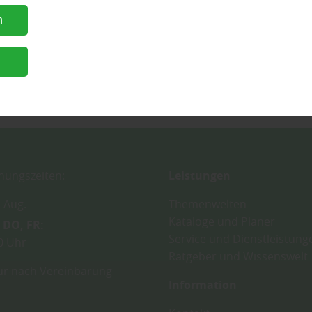
n
n
ungszeiten:
Leistungen
. Aug.
Themenwelten
Kataloge und Planer
DO
FR
Service und Dienstleistung
0 Uhr
Ratgeber und Wissenswelt
r nach Vereinbarung
Information