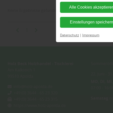
Alle Cookies akzeptiere
Keine Ergebnisse gefunden.
Einstellungen speicher
1
Datenschutz
|
Impressum
Holz Beck Holzhandel - Tischlerei
Sommeröffn
Am Kalkteich 1
22. Juni
31
99510
Apolda
MO
DI
MI
info@holz-apolda.de
07:00
16:0
+49 (0) 3644 - 65 23 320
Samstag
nu
+49 (0) 3644 - 65 23 315
https://www.holz-apolda.de