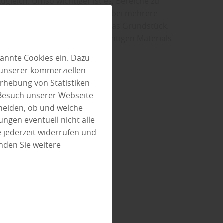
gleich. Umso wichtiger ist es, Bereiche zu
ichtschutzelemente erfüllen dabei mehrere
ieren Wind und strukturieren das Grundstück.
s maßgeblich. Die Wahl des richtigen Materials
annte Cookies ein. Dazu
 unserer kommerziellen
rhebung von Statistiken
 Besuch unserer Webseite
heiden, ob und welche
ungen eventuell nicht alle
 jederzeit widerrufen und
nden Sie weitere
Filter anwenden