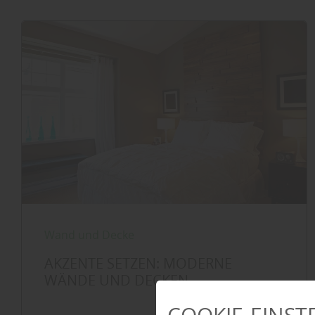
Wand und Decke
AKZENTE SETZEN: MODERNE
WÄNDE UND DECKEN