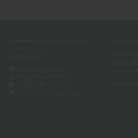
1
2
Holz Beck Holzhandel - Tischlerei
Sommeröffn
Am Kalkteich 1
22. Juni
31
99510
Apolda
MO
DI
MI
info@holz-apolda.de
07:00
16:0
+49 (0) 3644 - 65 23 320
Samstag
nu
+49 (0) 3644 - 65 23 315
https://www.holz-apolda.de