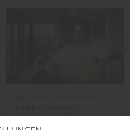
Boden
|
Wand und Decke
|
Holzbau
MEIN RÜCKZUGSORT: SO
GESTALTEN SIE IHREN
HOBBYRAUM, WENN DIE KINDER
AUS DEM HAUS SIND