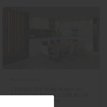
Wand und Decke
5 TRENDS FÜR DEINE WAND: SO
BRINGST DU NEUEN SCHWUNG IN
DEINEN WOHNRAUM!