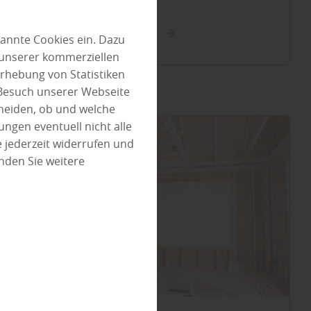
mehr über Wände im ...
annte Cookies ein. Dazu
 unserer kommerziellen
rhebung von Statistiken
 Besuch unserer Webseite
heiden, ob und welche
ungen eventuell nicht alle
 jederzeit widerrufen und
nden Sie weitere