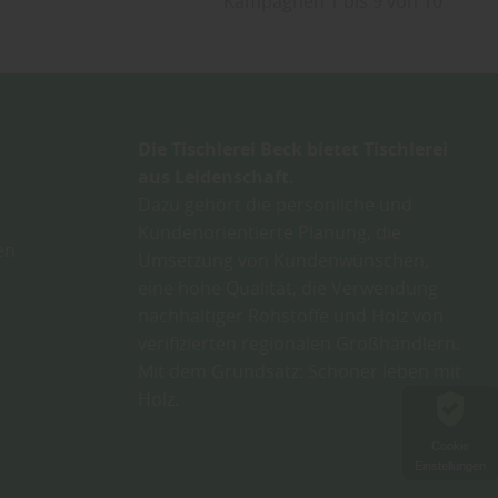
Kampagnen 1 bis 9 von 10
Die Tischlerei Beck bietet Tischlerei
aus Leidenschaft.
Dazu gehört die persönliche und
Kundenorientierte Planung, die
en
Umsetzung von Kundenwünschen,
eine hohe Qualität, die Verwendung
nachhaltiger Rohstoffe und Holz von
verifizierten regionalen Großhändlern.
Mit dem Grundsatz: Schöner leben mit
Holz.
Cookie
Einstellungen