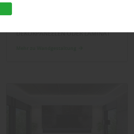
Innenausbau
|
Wand und Decke
n
„FUSSBODEN AN DER WAND“ – T
RENDIGE IDEEN MIT ECHTHOLZ, D
EKORPANEELEN ODER LAMINAT
Mehr zu Wandgestaltung