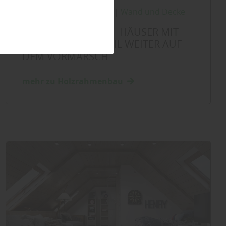
Holzbau
|
Innenausbau
|
Wand und Decke
HOLZRAHMENBAU - HÄUSER MIT
HOHEM HOLZANTEIL WEITER AUF
DEM VORMARSCH
mehr zu Holzrahmenbau