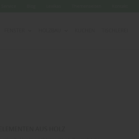
Service
Blog
Lexikas
Themenseiten
Kontakt
FENSTER
HOLZBAU
KÜCHEN
TISCHLEREI
ZELEMENTEN AUS HOLZ