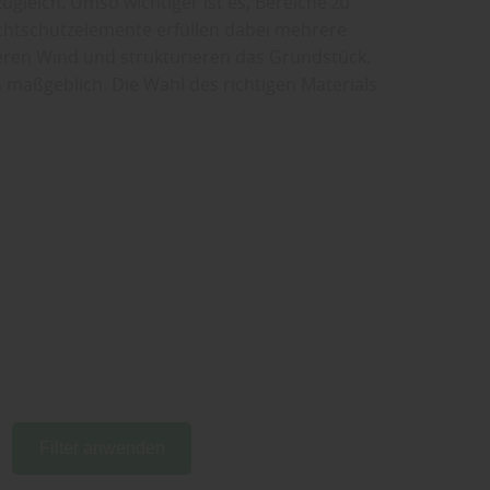
gleich. Umso wichtiger ist es, Bereiche zu
ichtschutzelemente erfüllen dabei mehrere
ieren Wind und strukturieren das Grundstück.
s maßgeblich. Die Wahl des richtigen Materials
Filter anwenden