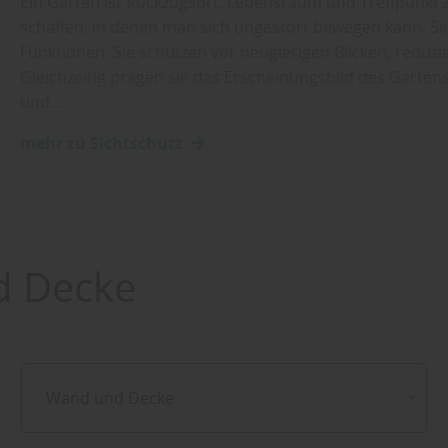
Ein Garten ist Rückzugsort, Lebensraum und Treffpunkt zu
schaffen, in denen man sich ungestört bewegen kann. S
Funktionen: Sie schützen vor neugierigen Blicken, reduz
Gleichzeitig prägen sie das Erscheinungsbild des Garten
und…
mehr zu Sichtschutz
 Decke
Wand und Decke