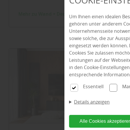
COOKIE-EINS
Mehr zu Wand + Decke
Um Ihnen einen idealen Bes
gehören unter anderem Cook
Unternehmensseite notwendi
sowie solche, die zur Auss
eingesetzt werden können. 
Cookies Sie zulassen möchte
Leistungen auf der Webseite
in den Cookie-Einstellunge
entsprechende Information
Essentiell
Mar
Details anzeigen
Alle Cookies akzeptiere