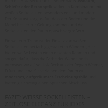
man bei Holz Beck. Dunkle Böden wie
Nussbaum,
Schiefer oder Betonoptik
wirken in Kombination mit
weißen Sockelleisten besonders edel und modern.
Der Kontrast sorgt dafür, dass der Boden und die
Möbel besser zur Geltung kommen und die
Sockelleisten den Raum optisch vergrößern.
Ein weiterer Trend ist der Einsatz von weißen
Sockelleisten bei farbig gestalteten Wänden. „Hier
bieten weiße Leisten einen dezenten Rahmen und
sorgen dafür, dass die Farbe der Wände noch
intensiver wirkt,“ so Holz Beck aus der Region Weimar,
Erfurt und Jena. Sie verleihen dem Raum ein
modernes, aufgeräumtes Erscheinungsbild
und
bieten gleichzeitig einen optischen Abschluss.
FAZIT: WEISSE SOCKELLEISTEN – Z
EITLOSE ELEGANZ FÜR JEDES Z