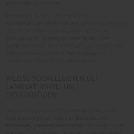
klassischen Stil betonen.
Ein weiterer Trend ist der Einsatz von
hochglänzenden weißen Leisten, die dem Raum einen
zusätzlichen Hauch von Eleganz verleihen. „In
Verbindung mit glänzenden Oberflächen oder
Spiegeln kommen diese besonders gut zur Geltung,“
erfährt man bei Holz Beck, dem Experten für
hochwertige Bodenbeläge und Zubehör.
WEISSE SOCKELLEISTEN BEI L
AMINAT, VINYL- UND D
ESIGNBÖDEN
Auch bei Laminat und Vinylböden kommen weiße
Sockelleisten gut zur Geltung. „Besonders bei
modernen, urbanen Wohnstilen
sind sie ein echtes
Highlight,“ so Holz Beck. Sie sorgen für einen klaren