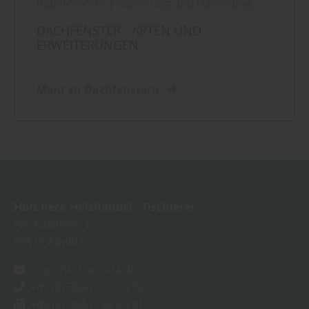
Bauelemente
|
Sanierung und Dämmung
DACHFENSTER - ARTEN UND
ERWEITERUNGEN
Mehr zu Dachfenstern
Holz Beck Holzhandel - Tischlerei
Am Kalkteich 1
99510
Apolda
info@holz-apolda.de
+49 (0) 3644 - 65 23 320
+49 (0) 3644 - 65 23 315