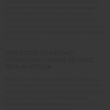
trendige Inspiration, während traditionelle Modelle
von Stiltüren einen Villen-Charakter widerspiegeln.
Reine Holztüren strahlen, je nach Holzart und
Farbton, Gemütlichkeit und Wärme aus. Türen in
Holzoptik, querfurniert in einer rustikalen Sortierung,
zum Beispiel in Eiche mit ausgekitteten Ästen, werden
immer beliebter.“
ENTDECKEN SIE VIELFALT:
TÜRDRÜCKER-TRENDS BEI HOLZ
BECK IN APOLDA
Weiter erfährt man bei der Beratung im Fachmarkt
Holz Beck in Apolda: „Auch bei den Türdrückern gibt
es viele Variationsmöglichkeiten. Der Trend geht von
klassischen über moderne Edelstahlmodelle,
mehrheitlich matt gebürstet, bis hin zu schwarzen,
matten oder mit Haptik versehenen