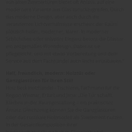
von alten Zimmertüren bietet oft Anlass, auf eine
modernere Variante aus Glas zurückzugreifen. Durch
das moderne Design, aber auch durch die
veränderten Lichtverhältnisse erscheint der Raum
plötzlich heller, moderner, klarer. In moderner
Schlichtheit oder stilvoller Eleganz betont die Glastür
ein zeitgemäßes Wohndesign. Dabei ist sie
pflegeleicht, und mit etwas Vorbereitung und dem
Service aus dem Fachhandel auch leicht einzubauen.“
Hell, freundlich, modern: Holztür oder
Ganzglastüren für Ihren Stil!
Holz Beck Holzhandel - Tischlerei, Fachmann für die
Region Weimar, Erfurt und Jena: „Die Tür schafft
Klarheit in der Raumgestaltung – ein praktischer
Ansatz. Gleichzeitig können Sie die Ganzglastüren
oder das rustikale Holzmodell als Stilelement nutzen.
In der Gesamtkomposition Ihrer
Innenraumgestaltung haben Glastüren und