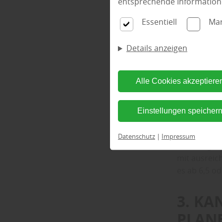
entsprechende Information
Essentiell
Mar
2. WI
Details anzeigen
EICHT
Alle Cookies akzeptiere
Für viele F
tief). „In d
erleichtert
Einstellungen speicher
Wohnmobil b
berücksicht
Datenschutz
|
Impressum
Dachträgern
mit ausreic
es ab 6,5 o
3. KA
PLAN