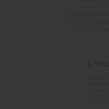
beeinflusst
Zusatzfunktionen 
zahlreiche Fragen
finden Sie Antw
1. WA
Beide Mater
vom persönl
Holz überze
Umgebung an
Pflege – je 
aus Alumini