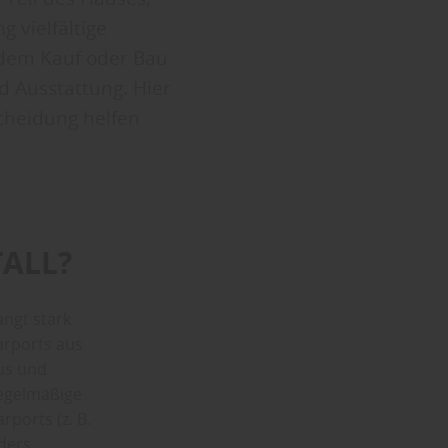
 vielfältige
 dem Kauf oder Bau
 Ausstattung. Hier
scheidung helfen
TALL?
ängt stark
arports aus
aus und
regelmäßige
rports (z. B.
ders