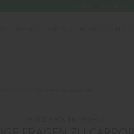
Kataloge
Ausstellung
BOTE
ROBINIE
GARTEN
BODEN
TÜREN
en zu Carports – wir geben die Antworten
HOLZ BECK EMPFIEHLT:
IGE FRAGEN ZU CARPOR