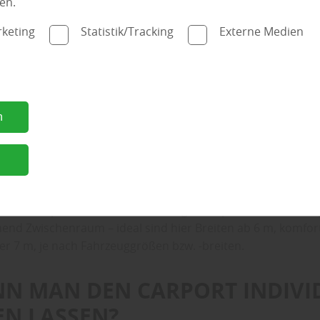
en.
keting
Statistik/Tracking
Externe Medien
E GROSS SOLLTE DER CARPORT SE
 EIN STANDARDMASS?
n
ahrzeuge reicht ein Standard-Carport (etwa 3 Meter breit un
er Praxis zeigt sich aber schnell, dass etwas mehr Platz den Al
“, weiß man bei Holz Beck. Wer ein größeres Fahrzeug wie SU
n
esitzt oder später aufrüsten möchte, sollte das bei der Pl
igen. Auch der Öffnungswinkel von Türen, Kofferraum oder
 ist einzuplanen. Bei zwei Fahrzeugen empfiehlt sich ein D
hend Zwischenraum – ideal sind hier Breiten ab 6 m, komfor
der 7 m, je nach Fahrzeuggrößen bzw. -breiten.
NN MAN DEN CARPORT INDIVI
EN LASSEN?