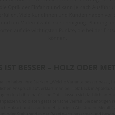
 die Optik der Einfahrt und kann je nach Ausführung
erfüllen. Viele Kundinnen und Kunden haben vor
 rund um Materialwahl, Genehmigung, Planung und
orten auf die wichtigsten Punkte, die bei der Ent
können.
S IST BESSER – HOLZ ODER ME
ialien haben ihre Stärken. „Welche Variante besser passt, h
ichen Anspruch ab“, erklärt man bei Holz Beck in Apolda. C
ugen durch ihre natürliche Optik, lassen sich farblich an H
passen und bieten gestalterische Vielfalt. Sie benötigen 
nach Holzart und Lasur in mehrjährigen Abständen. Metall-Ca
um oder Stahl) sind in der Regel wartungsärmer und beson