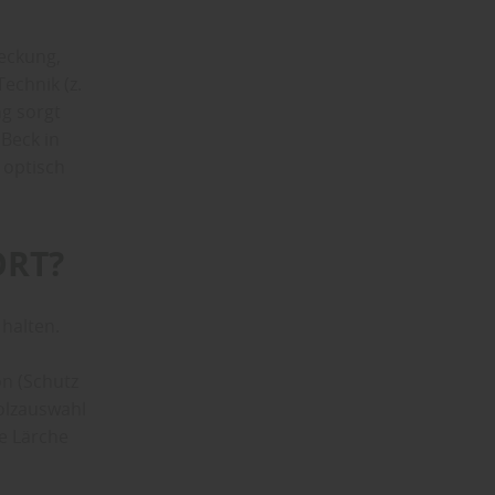
deckung,
echnik (z.
ng sorgt
 Beck in
 optisch
ORT?
halten.
n (Schutz
olzauswahl
ie Lärche