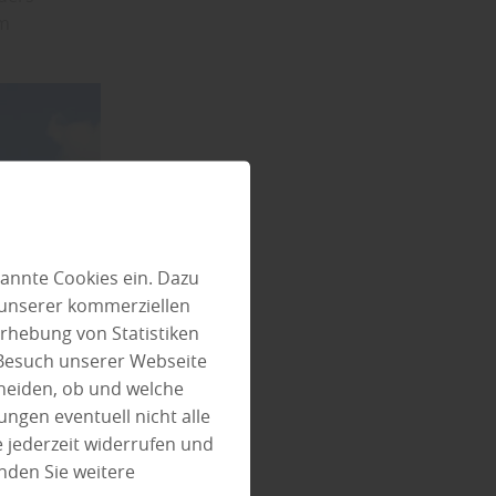
em
annte Cookies ein. Dazu
 unserer kommerziellen
rhebung von Statistiken
 Besuch unserer Webseite
heiden, ob und welche
ungen eventuell nicht alle
 jederzeit widerrufen und
nden Sie weitere