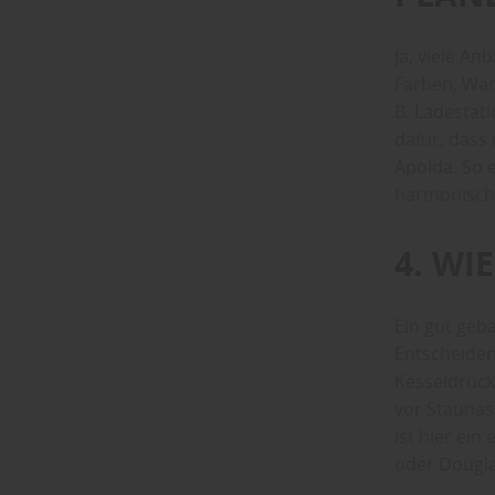
Ja, viele A
Farben, Wan
B. Ladestati
dafür, dass
Apolda. So e
harmonisch 
4. WI
Ein gut geb
Entscheiden
Kesseldruck
vor Staunäs
ist hier ein
oder Dougla