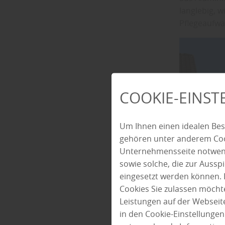
langlebig, 
Pflegeaufwa
COOKIE-EINS
Um Ihnen einen idealen Bes
gehören unter anderem Cook
Unternehmensseite notwendi
sowie solche, die zur Auss
eingesetzt werden können. 
Cookies Sie zulassen möchte
Leistungen auf der Webseite
in den Cookie-Einstellunge