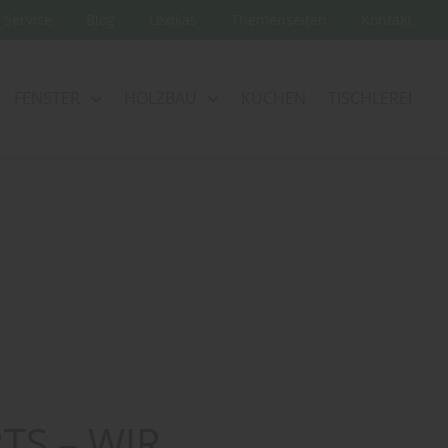
Service
Blog
Lexikas
Themenseiten
Kontakt
FENSTER
HOLZBAU
KÜCHEN
TISCHLEREI
TS – WIR