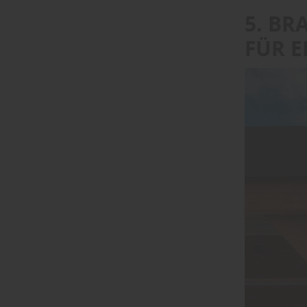
5. BR
FÜR E