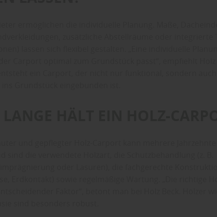
nbieter ermöglichen die individuelle Planung. Maße, Dachein
dverkleidungen, zusätzliche Abstellräume oder integrierte T
onen) lassen sich flexibel gestalten. „Eine individuelle Planu
 der Carport optimal zum Grundstück passt“, empfiehlt Holz
ntsteht ein Carport, der nicht nur funktional, sondern auch
ins Grundstück eingebunden ist.
E LANGE HÄLT EIN HOLZ-CARP
auter und gepflegter Holz-Carport kann mehrere Jahrzehnte 
d sind die verwendete Holzart, die Schutzbehandlung (z. B.
imprägnierung oder Lasuren), die fachgerechte Konstruktio
se, Erdkontakt) sowie regelmäßige Wartung. „Die richtige H
 entscheidender Faktor“, betont man bei Holz Beck. Hölzer w
sie sind besonders robust.