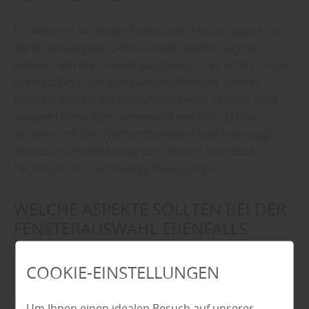
Ein weiterer wichtiger Punkt beim Fenstertausch ist
die Nachhaltigkeit. „Alte Fenster sollten recycelt
werden, um die Umwelt zu schonen“, so erfährt man
bei Holz Beck. Gerade Kunststofffenster können
recycelt und für die Produktion neuer Fenster oder
anderen Produkten verwendet werden. „Damit
schließt sich der Wertstoffkreislauf und man trägt
aktiv zum Umweltschutz bei“, erklärt Holz Beck,
Fachmann für nachhaltige Baulösungen.
WELCHE ASPEKTE SOLLTEN BEI DER
FENSTERAUSWAHL EBENFALLS
BERÜCKSICHTIGT WERDEN?
COOKIE-EINSTELLUNGEN
"Hierzu beraten wir natürlich gerne und zeigen die
Unterschiede und Optionen in unserer
Um Ihnen einen idealen Besuch auf unserer