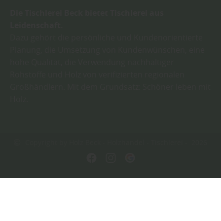
Die Tischlerei Beck bietet Tischlerei aus
Leidenschaft.
Dazu gehört die persönliche und Kundenorientierte
Planung, die Umsetzung von Kundenwünschen, eine
hohe Qualität, die Verwendung nachhaltiger
Rohstoffe und Holz von verifizierten regionalen
Großhändlern. Mit dem Grundsatz: Schöner leben mit
Holz.
Copyright by Holz Beck - Holzhandel - Tischlerei - 2026
In Kooperation mit dem